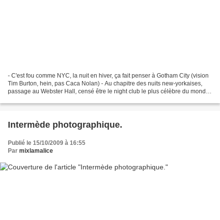
- C'est fou comme NYC, la nuit en hiver, ça fait penser à Gotham City (vision
Tim Burton, hein, pas Caca Nolan) - Au chapitre des nuits new-yorkaises,
passage au Webster Hall, censé être le night club le plus célèbre du monde.
Je n'en avais jamais entendu...
Intermède photographique.
Publié le 15/10/2009 à 16:55
Par
mixlamalice