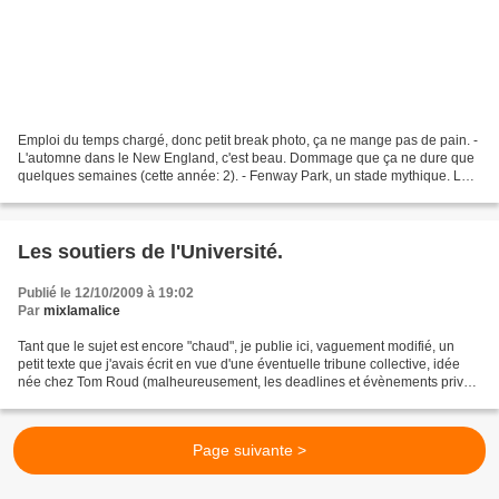
Emploi du temps chargé, donc petit break photo, ça ne mange pas de pain. -
L'automne dans le New England, c'est beau. Dommage que ça ne dure que
quelques semaines (cette année: 2). - Fenway Park, un stade mythique. Le
temple du base-ball, c'est un peu...
Les soutiers de l'Université.
Publié le 12/10/2009 à 19:02
Par
mixlamalice
Tant que le sujet est encore "chaud", je publie ici, vaguement modifié, un
petit texte que j'avais écrit en vue d'une éventuelle tribune collective, idée
née chez Tom Roud (malheureusement, les deadlines et évènements privés
étant ce qu'ils sont, le projet...
Page suivante >