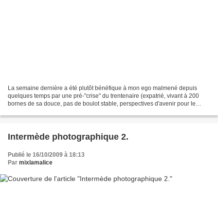
La semaine dernière a été plutôt bénéfique à mon ego malmené depuis
quelques temps par une pré-"crise" du trentenaire (expatrié, vivant à 200
bornes de sa douce, pas de boulot stable, perspectives d'avenir pour le
moins floues, compte en banque peu fourni,...
Intermède photographique 2.
Publié le 16/10/2009 à 18:13
Par
mixlamalice