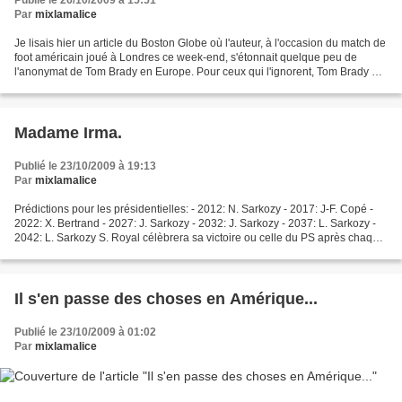
Publié le 26/10/2009 à 15:51
Par
mixlamalice
Je lisais hier un article du Boston Globe où l'auteur, à l'occasion du match de
foot américain joué à Londres ce week-end, s'étonnait quelque peu de
l'anonymat de Tom Brady en Europe. Pour ceux qui l'ignorent, Tom Brady est
le quaterback des New England...
Madame Irma.
Publié le 23/10/2009 à 19:13
Par
mixlamalice
Prédictions pour les présidentielles: - 2012: N. Sarkozy - 2017: J-F. Copé -
2022: X. Bertrand - 2027: J. Sarkozy - 2032: J. Sarkozy - 2037: L. Sarkozy -
2042: L. Sarkozy S. Royal célèbrera sa victoire ou celle du PS après chaque
élection.
Il s'en passe des choses en Amérique...
Publié le 23/10/2009 à 01:02
Par
mixlamalice