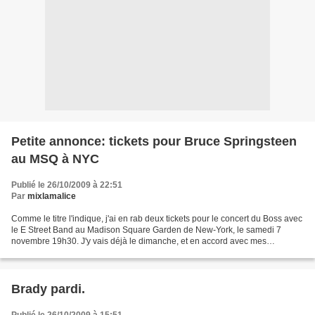
Petite annonce: tickets pour Bruce Springsteen
au MSQ à NYC
Publié le 26/10/2009 à 22:51
Par
mixlamalice
Comme le titre l'indique, j'ai en rab deux tickets pour le concert du Boss avec
le E Street Band au Madison Square Garden de New-York, le samedi 7
novembre 19h30. J'y vais déjà le dimanche, et en accord avec mes
partenaires de concert, on va plutôt aller...
Brady pardi.