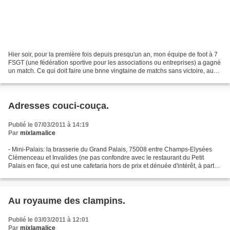
Hier soir, pour la première fois depuis presqu'un an, mon équipe de foot à 7
FSGT (une fédération sportive pour les associations ou entreprises) a gagné
un match. Ce qui doit faire une bnne vingtaine de matchs sans victoire, aussi
bien que Grenoble et...
Adresses couci-couça.
Publié le 07/03/2011 à 14:19
Par
mixlamalice
- Mini-Palais: la brasserie du Grand Palais, 75008 entre Champs-Elysées
Clémenceau et Invalides (ne pas confondre avec le restaurant du Petit
Palais en face, qui est une cafetaria hors de prix et dénuée d'intérêt, à part
peut-être pour les trois chaises...
Au royaume des clampins.
Publié le 03/03/2011 à 12:01
Par
mixlamalice