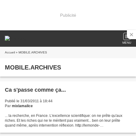
Publicité
MENU
Accueil
» MOBILE.ARCHIVES
MOBILE.ARCHIVES
Ca s'passe comme ça...
Publié le 31/03/2011 à 18:44
Par
mixlamalice
... la recherche, en France. L'excellence scientifique: on ne prête qu'aux
riches. Et les riches qui ne le méritent pas vraiment... ben on leur prête
quand même, après intervention réflexion. http://lemonde-
educ.blog.lemonde.fr/2011/03/31/laboratoires-dexcellence-le-president-du-
jury-sexplique-sur-ses-choix/...