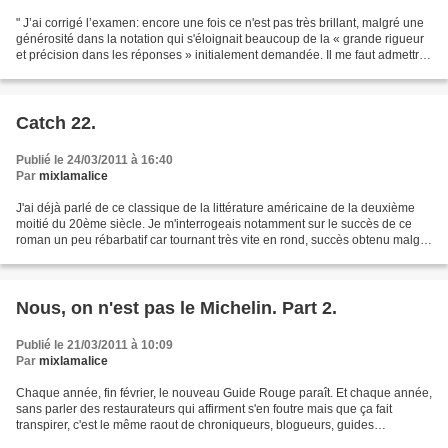
" J’ai corrigé l’examen: encore une fois ce n'est pas très brillant, malgré une
générosité dans la notation qui s'éloignait beaucoup de la « grande rigueur
et précision dans les réponses » initialement demandée. Il me faut admettre
que le message n’est...
Catch 22.
Publié le 24/03/2011 à 16:40
Par
mixlamalice
J'ai déjà parlé de ce classique de la littérature américaine de la deuxième
moitié du 20ème siècle. Je m'interrogeais notamment sur le succès de ce
roman un peu rébarbatif car tournant très vite en rond, succès obtenu malgré
ou peut-être grâce à sa vision...
Nous, on n'est pas le Michelin. Part 2.
Publié le 21/03/2011 à 10:09
Par
mixlamalice
Chaque année, fin février, le nouveau Guide Rouge paraît. Et chaque année,
sans parler des restaurateurs qui affirment s'en foutre mais que ça fait
transpirer, c'est le même raout de chroniqueurs, blogueurs, guides
concurrents autour de la sortie de Bibendum....