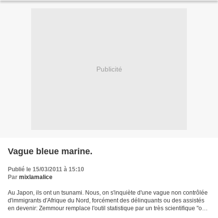
Publicité
Vague bleue marine.
Publié le 15/03/2011 à 15:10
Par
mixlamalice
Au Japon, ils ont un tsunami. Nous, on s'inquiète d'une vague non contrôlée
d'immigrants d'Afrique du Nord, forcément des délinquants ou des assistés
en devenir: Zemmour remplace l'outil statistique par un très scientifique "on
voit bien que" et se fait...