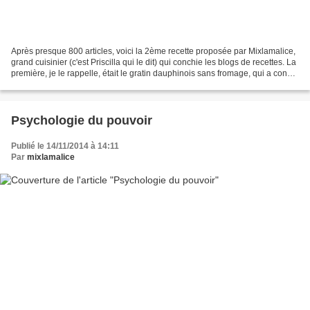
Après presque 800 articles, voici la 2ème recette proposée par Mixlamalice,
grand cuisinier (c'est Priscilla qui le dit) qui conchie les blogs de recettes. La
première, je le rappelle, était le gratin dauphinois sans fromage, qui a connu
un franc succès...
Psychologie du pouvoir
Publié le 14/11/2014 à 14:11
Par
mixlamalice