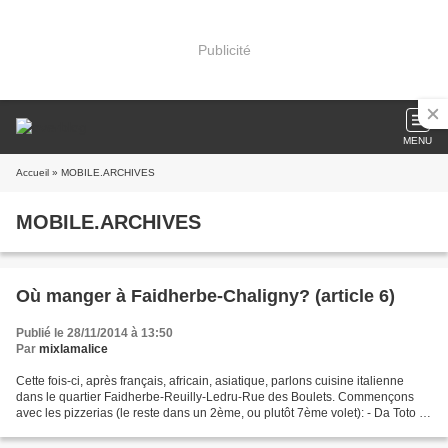
Publicité
MENU
Accueil
» MOBILE.ARCHIVES
MOBILE.ARCHIVES
Où manger à Faidherbe-Chaligny? (article 6)
Publié le 28/11/2014 à 13:50
Par
mixlamalice
Cette fois-ci, après français, africain, asiatique, parlons cuisine italienne
dans le quartier Faidherbe-Reuilly-Ledru-Rue des Boulets. Commençons
avec les pizzerias (le reste dans un 2ème, ou plutôt 7ème volet): - Da Toto e
Peppino (4 rue Alexandre Dumas,...