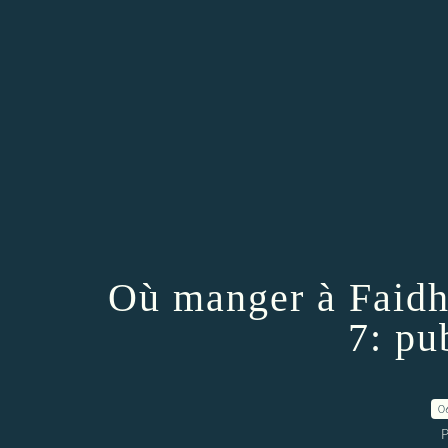
Où manger à Faidh
7: pu
0
P