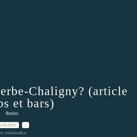
erbe-Chaligny? (article
bs et bars)
Restos
6.02.2015
…
ar mixlamalice