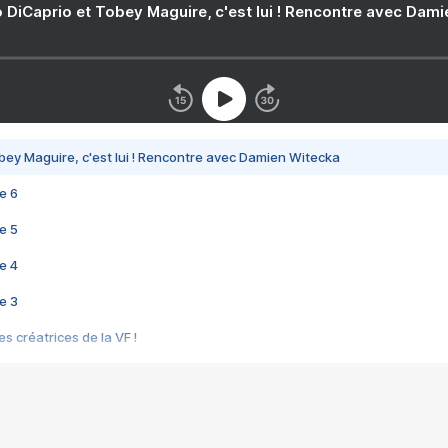
 DiCaprio et Tobey Maguire, c'est lui ! Rencontre avec Dam
bey Maguire, c'est lui ! Rencontre avec Damien Witecka
e 6
e 5
e 4
e 3
s créatrices de la VF !
e 2
e 1
e Mektoub My Love arrive enfin ! Rencontre avec Shaïn Boumedine et Sal