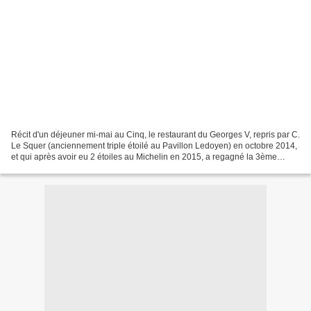
Récit d'un déjeuner mi-mai au Cinq, le restaurant du Georges V, repris par C.
Le Squer (anciennement triple étoilé au Pavillon Ledoyen) en octobre 2014,
et qui après avoir eu 2 étoiles au Michelin en 2015, a regagné la 3ème
début 2016. Pour ceux qui ne...