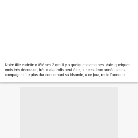
Notre fille cadette a fêté ses 2 ans il y a quelques semaines. Voici quelques
mots très décousus, très maladroits peut-être, sur ces deux années en sa
compagnie. Le plus dur concernant sa trisomie, à ce jour, reste l'annonce par
les docteurs de la suspicion...