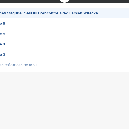
bey Maguire, c'est lui ! Rencontre avec Damien Witecka
e 6
e 5
e 4
e 3
s créatrices de la VF !
e 2
e 1
e Mektoub My Love arrive enfin ! Rencontre avec Shaïn Boumedine et Sal
i : après Toni en famille
elle réalise le bouleversant Dites lui que je l'aime
ais ! Rencontre autour de Vie privée de Rebecca Zlotowski