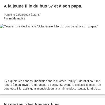
A la jeune fille du bus 57 et à son papa.
Publié le 03/08/2017 à 21:57
Par
mixlamalice
Il y a quelques années, j'habitais dans le quartier Reuilly-Diderot et pour me
rendre à mon travail, j'empruntais le bus 57. Souvent, je croisais, le matin, un
père et sa fille, assis quasiment toujours à la même place, tout au fond. Je ne
les ai pas...
Inspecteur des travaux finis