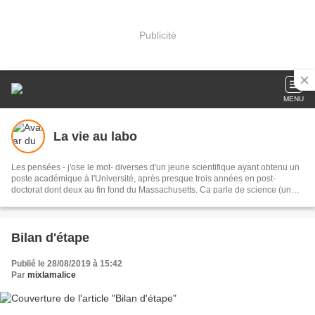
Publicité
MENU
La vie au labo
Les pensées - j'ose le mot- diverses d'un jeune scientifique ayant obtenu un
poste académique à l'Université, après presque trois années en post-
doctorat dont deux au fin fond du Massachusetts. Ca parle de science (un
peu) mais surtout du "petit monde" de la science. Et aussi, entre autres, de
bouffe, de littérature, de musique, d'actualité, etc. Et de ma vie, pas moins
intéressante que celle d'un autre.
Bilan d'étape
Publié le 28/08/2019 à 15:42
Par
mixlamalice