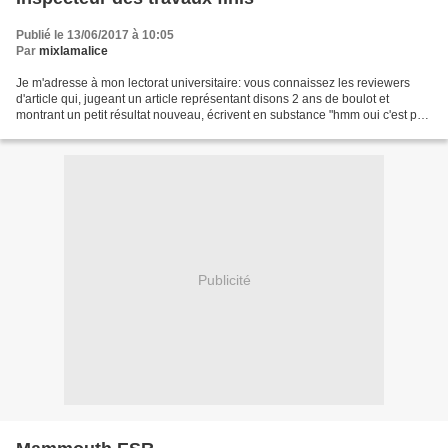
Publié le 13/06/2017 à 10:05
Par
mixlamalice
Je m'adresse à mon lectorat universitaire: vous connaissez les reviewers
d'article qui, jugeant un article représentant disons 2 ans de boulot et
montrant un petit résultat nouveau, écrivent en substance "hmm oui c'est pas
mal mais il aurait fallu faire...
Publicité